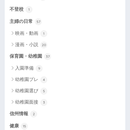
不登校
1
主婦の日常
57
映画・動画
1
漫画・小説
20
保育園・幼稚園
37
入園準備
9
幼稚園プレ
4
幼稚園選び
5
幼稚園面接
3
信州情報
2
健康
15