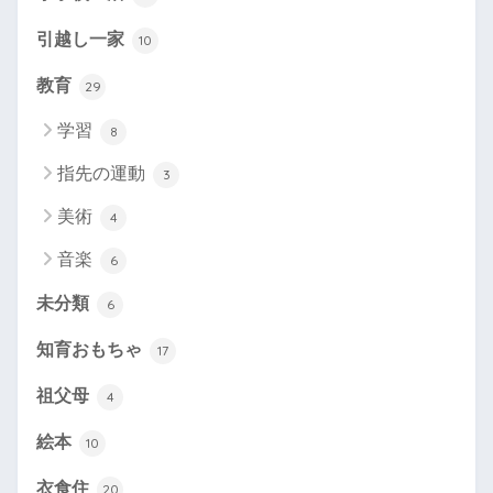
引越し一家
10
教育
29
学習
8
指先の運動
3
美術
4
音楽
6
未分類
6
知育おもちゃ
17
祖父母
4
絵本
10
衣食住
20