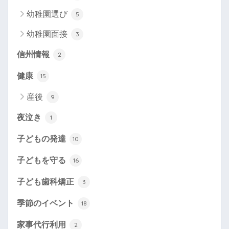
幼稚園選び
5
幼稚園面接
3
信州情報
2
健康
15
産後
9
夜泣き
1
子どもの発達
10
子どもを守る
16
子ども歯科矯正
3
季節のイベント
18
家事代行利用
2