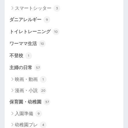
スマートシッター
3
ダニアレルギー
9
トイレトレーニング
10
ワーママ生活
10
不登校
1
主婦の日常
57
映画・動画
1
漫画・小説
20
保育園・幼稚園
37
入園準備
9
幼稚園プレ
4