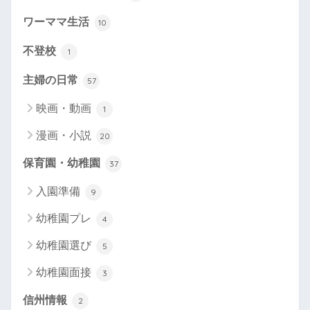
ワーママ生活
10
不登校
1
主婦の日常
57
映画・動画
1
漫画・小説
20
保育園・幼稚園
37
入園準備
9
幼稚園プレ
4
幼稚園選び
5
幼稚園面接
3
信州情報
2