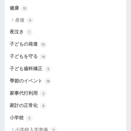
健康
15
産後
9
夜泣き
1
子どもの発達
10
子どもを守る
16
子ども歯科矯正
3
季節のイベント
18
家事代行利用
2
家計の正常化
8
小学校
5
小学校入学準備
3