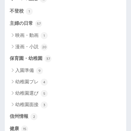
不登校
1
主婦の日常
57
映画・動画
1
漫画・小説
20
保育園・幼稚園
37
入園準備
9
幼稚園プレ
4
幼稚園選び
5
幼稚園面接
3
信州情報
2
健康
15