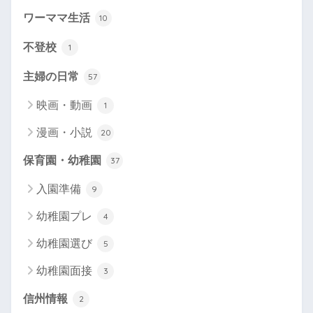
ワーママ生活
10
不登校
1
主婦の日常
57
映画・動画
1
漫画・小説
20
保育園・幼稚園
37
入園準備
9
幼稚園プレ
4
幼稚園選び
5
幼稚園面接
3
信州情報
2