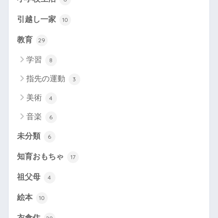
引越し一家
10
教育
29
学習
8
指先の運動
3
美術
4
音楽
6
未分類
6
知育おもちゃ
17
祖父母
4
絵本
10
衣食住