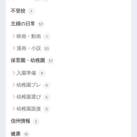
不登校
1
主婦の日常
57
映画・動画
1
漫画・小説
20
保育園・幼稚園
37
入園準備
9
幼稚園プレ
4
幼稚園選び
5
幼稚園面接
3
信州情報
2
健康
15