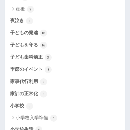
産後
9
夜泣き
1
子どもの発達
10
子どもを守る
16
子ども歯科矯正
3
季節のイベント
18
家事代行利用
2
家計の正常化
8
小学校
5
小学校入学準備
3
小学校生活
6